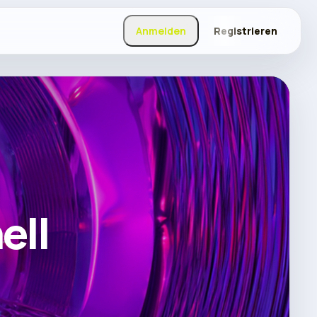
Anmelden
Registrieren
ell