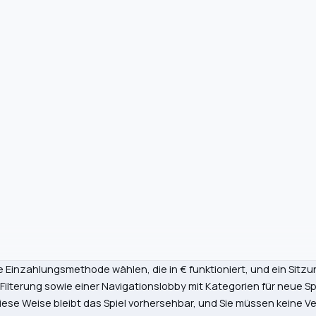
 Einzahlungsmethode wählen, die in € funktioniert, und ein Sitzun
e-Filterung sowie einer Navigationslobby mit Kategorien für neue 
iese Weise bleibt das Spiel vorhersehbar, und Sie müssen keine V