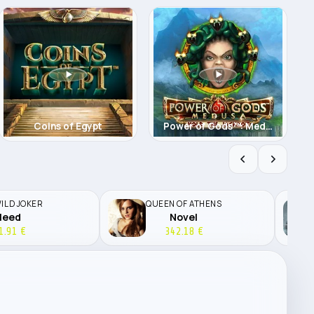
Coins of Egypt
Power of Gods™: Medusa
ILD JOKER
QUEEN OF ATHENS
leed
Novel
1.91 €
342.18 €