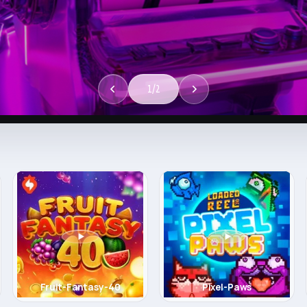
1/2
Fruit-Fantasy-40
Pixel-Paws