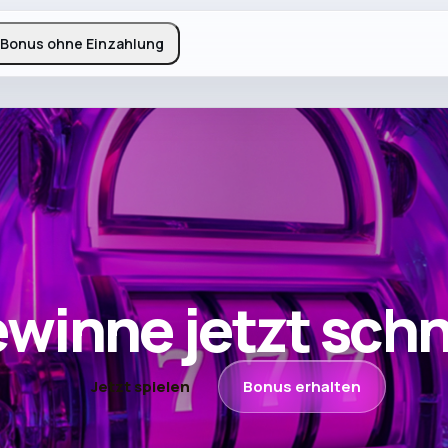
Bonus ohne Einzahlung
winne jetzt schn
Jetzt spielen
Bonus erhalten