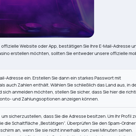
 offizielle Website oder App, bestätigen Sie Ihre E-Mail-Adresse 
asino erstellen möchten, sollten Sie entweder unsere offizielle 
il-Adresse ein. Erstellen Sie dann ein starkes Passwort mit
s auch Zahlen enthält. Wählen Sie schließlich das Land aus, in 
ich anmelden möchten, stellen Sie sicher, dass Sie hier die richt
n Konto- und Zahlungsoptionen anzeigen können.
 um sicherzustellen, dass Sie die Adresse besitzen. Um Ihr Profil z
Sie die Schaltfläche „Bestätigen“. Überprüfen Sie den Spam-Ordner
schirm an, wenn Sie sie nicht innerhalb von zwei Minuten sehen.